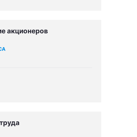
ие акционеров
СА
 труда