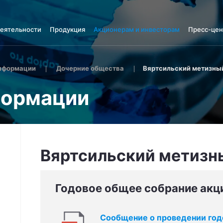
деятельности
Продукция
Акционерам и инвесторам
Пресс-цен
нформации
Дочерние общества
Вяртсильский метизны
формации
Вяртсильский метизн
Годовое общее собрание акц
Сообщение о проведении год