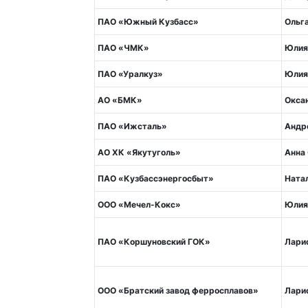
ПАО «Южный Кузбасс»
Ольга
ПАО «ЧМК»
Юлия
ПАО «Уралкуз»
Юлия
АО «БМК»
Окса
ПАО «Ижсталь»
Андр
АО ХК «Якутуголь»
Анна
ПАО «Кузбассэнергосбыт»
Ната
ООО «Мечел-Кокс»
Юлия
ПАО «Коршуновский ГОК»
Лари
ООО «Братский завод ферросплавов»
Лари