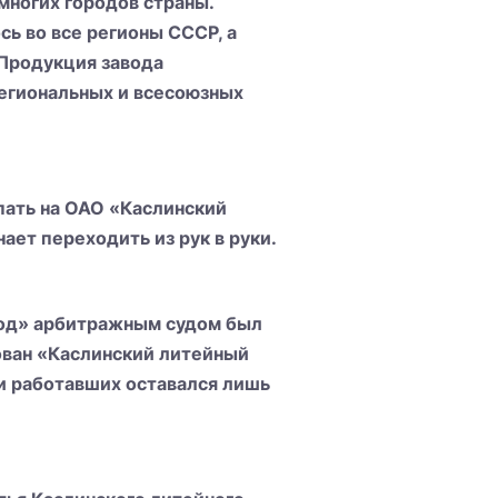
ногих городов страны.
сь во все регионы СССР, а
 Продукция завода
региональных и всесоюзных
пать на ОАО «Каслинский
ет переходить из рук в руки.
од» арбитражным судом был
зован «Каслинский литейный
ди работавших оставался лишь