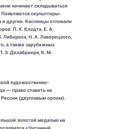
мени начинает складываться
. Появляются скульпторы-
ов и другие. Каслинцы отливали
ов: П. К. Клодта, Е. А.
. И. Либериха, Н. А. Лаверецкого,
ого, а также зарубежных
П. Э. Делабриера, К. М.
ской художественно-
е — право ставить на
 России (двуглавым орлом).
ольшой золотой медалью на
рославился «Чугунный