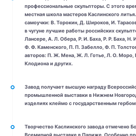
профессиональные скульпторы. С этого вре
местная школа мастеров Каслинского литья
самоучки: В. Торокин, Д. Широков, И. Тарас
в чугуне лучшие работы российских скульптор
Лансере, А. Л. Обера, Р. И. Баха, P. P. Баха, Н
Ф. Ф. Каменского, П. П. Забелло, Ф. П. Толст
авторов: П. Ж. Мена, Ж. Л. Готье, Л. О. Моро, 
Клодиона и других.
Завод получает высшую награду Всероссий
промышленной выставки в Нижнем Новгород
изделиях клеймо с государственным гербом
Творчество Каслинского завода отмечено Б
Всемирной выставке в Париже. Особенно п