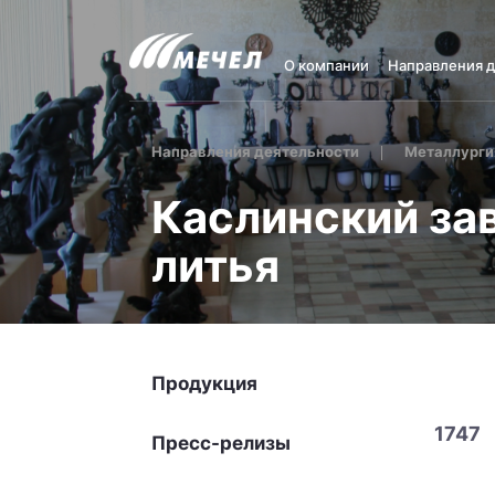
О компании
Направления 
Направления деятельности
Металлурги
Каслинский за
литья
Продукция
1747
Пресс-релизы