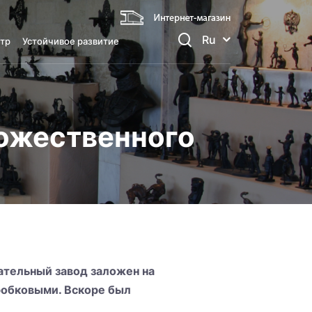
Ru
тр
Устойчивое развитие
дожественного
ательный завод заложен на
робковыми. Вскоре был