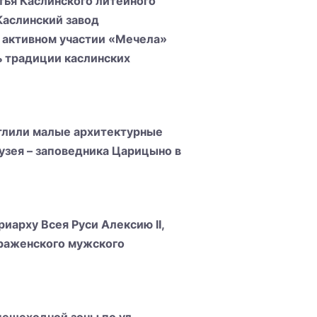
тья Каслинского литейного
Каслинский завод
 активном участии «Мечела»
ь традиции каслинских
тлили малые архитектурные
зея – заповедника Царицыно в
арху Всея Руси Алексию II,
раженского мужского