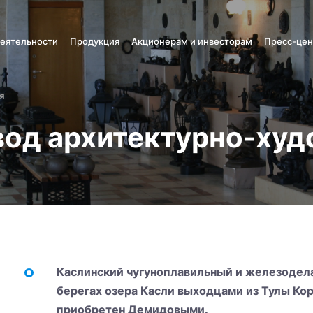
деятельности
Продукция
Акционерам и инвесторам
Пресс-цен
я
вод архитектурно-ху
Каслинский чугуноплавильный и железодел
берегах озера Касли выходцами из Тулы Ко
приобретен Демидовыми.