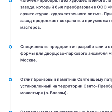
«Мечел» приобрел цех художественного ли
завода, который был преобразован в ООО «
архитектурно-художественного литья». При
завод продолжает сохранять и приумножат
мастеров.
Специалисты предприятия разработали и о
формы для дворцово-паркового ансамбля му
Москве.
Отлит бронзовый памятник Святейшему патри
установленный на территории Свято-Преоб
монастыря (о. Валаам).