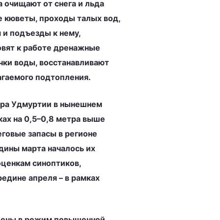
 очищают от снега и льда
 кюветы, проходы талых вод,
и подъезды к нему,
овят к работе дренажные
чки воды, восстанавливают
агаемого подтопления.
ра Удмуртии в нынешнем
ах на 0,5–0,8 метра выше
еговые запасы в регионе
дины марта началось их
оценкам синоптиков,
редине апреля – в рамках
дены в режим повышенной