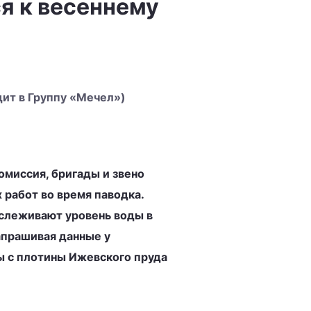
я к весеннему
ит в Группу «Мечел»)
омиссия, бригады и звено
 работ во время паводка.
слеживают уровень воды в
апрашивая данные у
ы с плотины Ижевского пруда