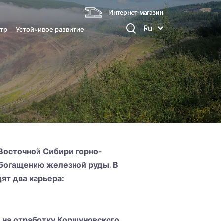
Ru
тр
Устойчивое развитие
Восточной Сибири горно-
обогащению железной руды. В
ят два карьера:
 на отработку Коршуновского