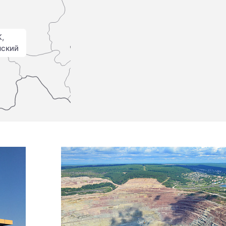
,
мский