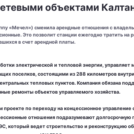
сетевыми объектами Калтан
уппу «Мечел») сменила арендные отношения с владел
ссионные. Это позволит станции ежегодно тратить на
вшихся в счет арендной платы.
ботки электрической и тепловой энергии, управляе
ащих поселков, состоящими из 288 километров внутр
центральных тепловых пунктов. Компания обязана под
нные ремонты объектов управляемого хозяйства.
 проекте по переходу на концессионное управление 
нцессионные отношения подразумевают долгосрочную 
ЭС, который ведет строительство и реконструкцию об