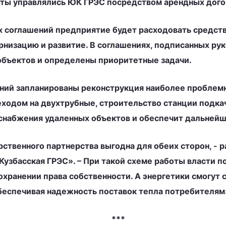
кты управлялись ЮК ГРЭС посредством арендных дого
 соглашений предприятие будет расходовать средств
ернизацию и развитие. В соглашениях, подписанных р
объектов и определены приоритетные задачи.
ений запланированы реконструкция наиболее проблем
еходом на двухтрубные, строительство станции подка
оснабжения удаленных объектов и обеспечит дальней
рственного партнерства выгодна для обеих сторон, - 
збасская ГРЭС». – При такой схеме работы власти п
хранении права собственности. А энергетики смогут 
беспечивая надежность поставок тепла потребителям
***