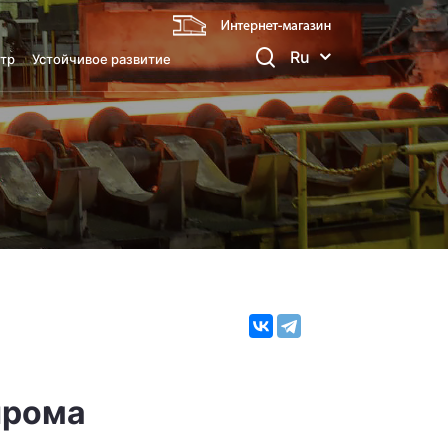
Ru
тр
Устойчивое развитие
прома