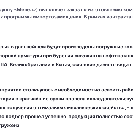
 Группу «Мечел») выполняет заказ по изготовлению 
ах программы импортозамещения. В рамках контракта
торых в дальнейшем будут произведены погружные го
запорной арматуры при бурении скважин на нефтяном 
А, Великобритании и Китая, освоение данного вида п
приятие столкнулось с необходимостью освоить работ
ратория в кратчайшие сроки провела исследовательск
ля получения оптимальных механических свойств», – 
что подбор прошел успешно, продукция полностью соо
гружена.