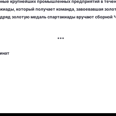
рные крупнейших промышленных предприятий в течени
такиады, который получает команда, завоевавшая золо
одряд золотую медаль спартакиады вручают сборной 
***
инат