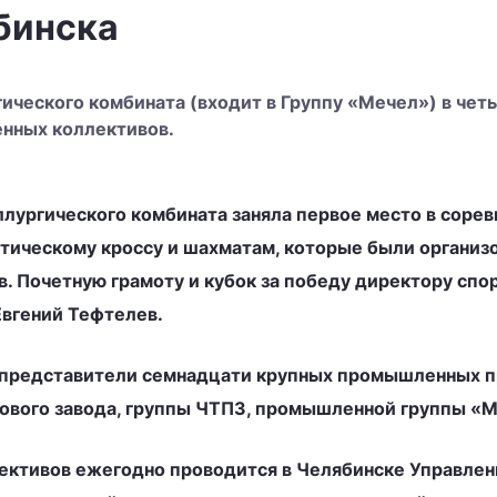
бинска
ческого комбината (входит в Группу «Мечел») в чет
енных коллективов.
лургического комбината заняла первое место в сорев
етическому кроссу и шахматам, которые были организ
. Почетную грамоту и кубок за победу директору сп
Евгений Тефтелев.
е представители семнадцати крупных промышленных п
вого завода, группы ЧТПЗ, промышленной группы «М
ктивов ежегодно проводится в Челябинске Управлени