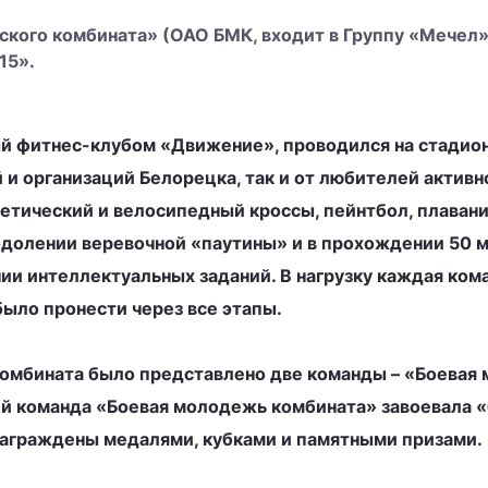
кого комбината» (ОАО БМК, входит в Группу «Мечел»)
15».
ый фитнес-клубом «Движение», проводился на стадио
 и организаций Белорецка, так и от любителей актив
летический и велосипедный кроссы, пейнтбол, плаван
долении веревочной «паутины» и в прохождении 50 ме
ии интеллектуальных заданий. В нагрузку каждая ко
было пронести через все этапы.
комбината было представлено две команды – «Боевая
ий команда «Боевая молодежь комбината» завоевала «
награждены медалями, кубками и памятными призами.