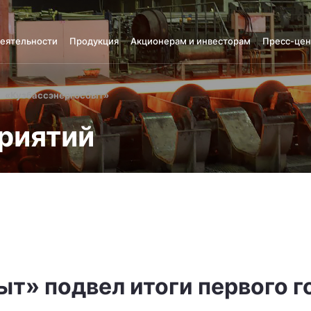
деятельности
Продукция
Акционерам и инвесторам
Пресс-цен
«Кузбассэнергосбыт»
риятий
т» подвел итоги первого г