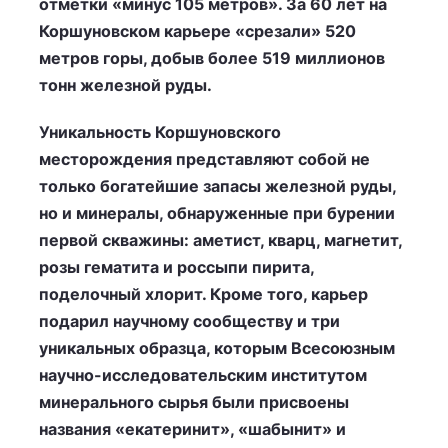
отметки «минус 105 метров». За 60 лет на
Коршуновском карьере «срезали» 520
метров горы, добыв более
519 миллионов
тонн железной руды.
Уникальность Коршуновского
месторождения представляют собой не
только богатейшие запасы железной руды,
но и минералы, обнаруженные при бурении
первой скважины: аметист, кварц, магнетит,
розы гематита и россыпи пирита,
поделочный хлорит. Кроме того, карьер
подарил научному сообществу и три
уникальных образца, которым Всесоюзным
научно-исследовательским институтом
минерального сырья были присвоены
названия «екатеринит», «шабынит» и