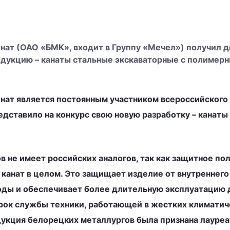
ат (ОАО «БМК», входит в Группу «Мечел») получил д
одукцию – канаты стальные экскаваторные с полимер
ат является постоянным участником всероссийского 
редставило на конкурс свою новую разработку – кана
в не имеет российских аналогов, так как защитное по
на канат в целом. Это защищает изделие от внутреннег
оды и обеспечивает более длительную эксплуатацию 
рок службы техники, работающей в жестких климатиче
одукция белорецких металлургов была признана лауре