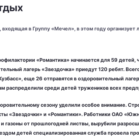
отдых
 входящая в Группу «Мечел», в этом году организует 
рофилактории «Романтика» начинается для 59 детей, ч
ительный лагерь «Звездочка» приедут 120 ребят. Всег
збасс», еще 26 отправятся в оздоровительный лагерь 
кам распределили среди детей тружеников всех предп
доровительному сезону уделили особое внимание. Ст
кты «Звездочки» и «Романтики». Работники ОАО «Южн
 и газоны от прошлогодней листвы, вырубили разросш
аездом детей специализированная служба провела пр