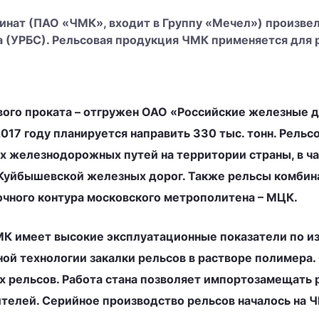
нат (ПАО «ЧМК», входит в Группу «Мечел») произвел 
а (УРБС). Рельсовая продукция ЧМК применяется для
вого проката – отгружен ОАО «Российские железные д
 2017 году планируется направить 330 тыс. тонн. Рель
х железнодорожных путей на территории страны, в ча
 Куйбышевской железных дорог. Также рельсы комбин
очного контура московского метрополитена – МЦК.
К имеет высокие эксплуатационные показатели по из
й технологии закалки рельсов в растворе полимера. С
 рельсов. Работа стана позволяет импортозамещать 
телей. Серийное производство рельсов началось на Ч