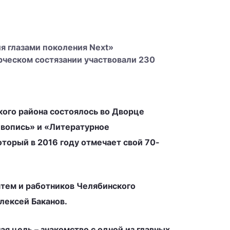
я глазами поколения Next»
рческом состязании участвовали 230
ого района состоялось во Дворце
ивопись» и «Литературное
торый в 2016 году отмечает свой 70-
атем и работников Челябинского
лексей Баканов.
я цель – знакомство с одной из главных