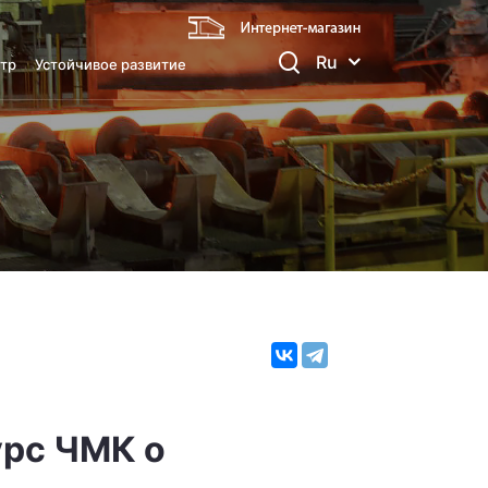
Ru
тр
Устойчивое развитие
урс ЧМК о